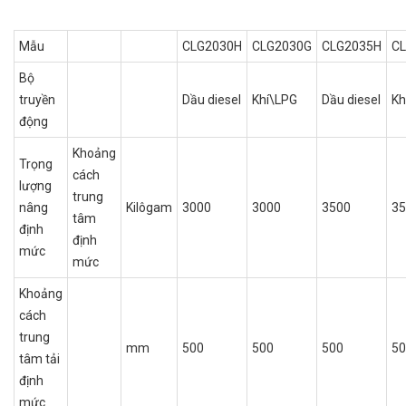
Mẫu
CLG2030H
CLG2030G
CLG2035H
C
Bộ
truyền
Dầu diesel
Khí\LPG
Dầu diesel
Kh
động
Khoảng
Trọng
cách
lượng
trung
nâng
Kilôgam
3000
3000
3500
35
tâm
định
định
mức
mức
Khoảng
cách
trung
mm
500
500
500
50
tâm tải
định
mức