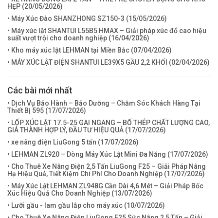
HẸP (
20/05/2026
)
• Máy Xúc Đào SHANZHONG SZ150-3 (
15/05/2026
)
• Máy xúc lật SHANTUI L55B5 HMAX – Giải pháp xúc đổ cao hiệu
suất vượt trội cho doanh nghiệp (
16/04/2026
)
• Kho máy xúc lật LEHMAN tại Miền Bắc (
07/04/2026
)
• MÁY XÚC LẬT ĐIỆN SHANTUI LE39X5 GẦU 2,2 KHỐI (
02/04/2026
)
Các bài mới nhất
• Dịch Vụ Bảo Hành – Bảo Dưỡng – Chăm Sóc Khách Hàng Tại
Thiết Bị 595 (
17/07/2026
)
• LỐP XÚC LẬT 17.5-25 GAI NGANG – BỐ THÉP CHẤT LƯỢNG CAO,
GIÁ THÀNH HỢP LÝ, ĐẦU TƯ HIỆU QUẢ (
17/07/2026
)
• xe nâng điện LiuGong 5 tấn (
17/07/2026
)
• LEHMAN ZL920 – Dòng Máy Xúc Lật Mini Đa Năng (
17/07/2026
)
• Cho Thuê Xe Nâng Điện 2,5 Tấn LiuGong F25 – Giải Pháp Nâng
Hạ Hiệu Quả, Tiết Kiệm Chi Phí Cho Doanh Nghiệp (
17/07/2026
)
• Máy Xúc Lật LEHMAN ZL948G Cần Dài 4,6 Mét – Giải Pháp Bốc
Xúc Hiệu Quả Cho Doanh Nghiệp (
13/07/2026
)
• Lưỡi gầu - lam gầu lắp cho máy xúc (
10/07/2026
)
• Cho Thuê Xe Nâng Điện LiuGong F25 Sức Nâng 2,5 Tấn – Giải