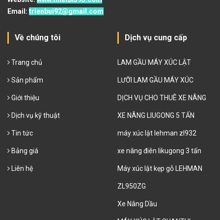
Email:
trienbui92@gmail.com
Về chúng tôi
Dịch vụ cung cấp
Trang chủ
LAM GẦU MÁY XÚC LẬT
Sản phẩm
LƯỠI LAM GẦU MÁY XÚC
Giới thiệu
DỊCH VỤ CHO THUÊ XE NÂNG
Dịch vụ kỹ thuật
XE NÂNG LIUGONG 5 TẤN
Tin tức
máy xúc lật lehman zl932
Bảng giá
xe nâng điên likugong 3 tấn
Liên hệ
Máy xúc lật kẹp gỗ LEHMAN
ZL950ZG
Xe Nâng Dầu