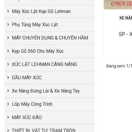
Máy Xúc Lật Kẹp Gỗ Lehman
XE NÂ
Phụ Tùng Máy Xúc Lật
SP - 
MÁY CHUYÊN DỤNG & CHUYÊN HẦM
Kẹp Gỗ 360 Cho Máy Xúc
XÚC LẬT LEHMAN CÀNG NÂNG
Đang xem 1/1 
DẦU MÁY XÚC
Xe Nâng Đứng Lái & Xe Nâng Tay
Lốp Máy Công Trình
MÁY XÚC ĐÀO
THIẾT BỊ, VẬT TƯ, TRẠM TRỘN