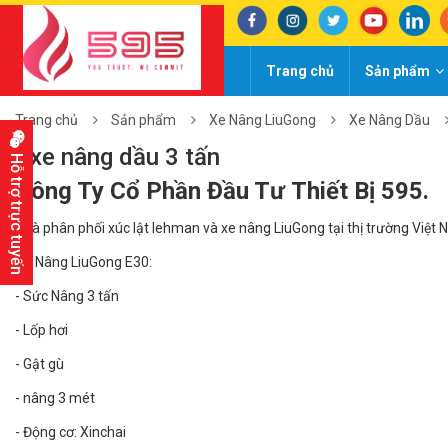
Trang chủ
Sản phẩm
Trang chủ
Sản phẩm
Xe Nâng LiuGong
Xe Nâng Dầu
xe nâng dầu 3 tấn
Hỗ trợ trực tuyến
Công Ty Cổ Phần Đầu Tư Thiết Bị 595.
Nhà phân phối xúc lật lehman và xe nâng LiuGong tại thị trường Việt 
Xe Nâng LiuGong E30:
- Sức Nâng 3 tấn
- Lốp hơi
- Gật gù
- nâng 3 mét
- Động cơ: Xinchai