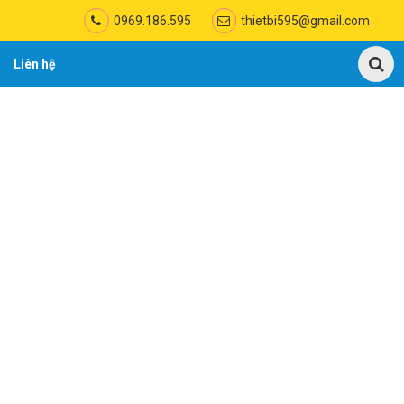
0969.186.595
thietbi595@gmail.com
Liên hệ