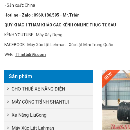
- Sản xuất: China
Hotline - Zalo : 0969.186.595 - Mr.Triển
QUÝ KHÁCH THAM KHẢO CÁC KÊNH ONLINE THỰC TẾ SAU
KÊNH YOUTUBE:
Máy Xây Dựng
FACEBOOK :
Máy Xúc Lật Lehman - Xúc Lật Mini Trung Quốc
WEB :
Thietbi595.com
NEW
Sản phẩm
CHO THUÊ XE NÂNG ĐIỆN
MÁY CÔNG TRÌNH SHANTUI
Xe Nâng LiuGong
Máy Xúc Lật Lehman