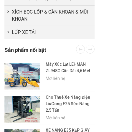
XÍCH BỌC LỐP & CẦN KHOAN & MŨI
KHOAN
LỐP XE TẢI
Sản phẩm nổi bật
Máy Xúc Lật LEHMAN
ZL948G Cần Dài 4,6 Mét
Mời liên hệ
Cho Thuê Xe Nâng Điện
LiuGong F25 Sức Nâng
2,5 Tấn
Mời liên hệ
XE NÂNG E35 KẸP GIẤY