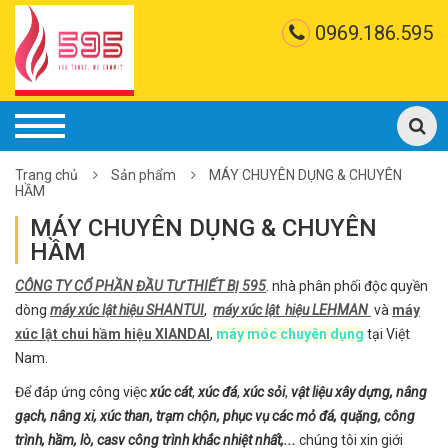
0969.186.595
Trang chủ
Sản phẩm
MÁY CHUYÊN DỤNG & CHUYÊN
HẦM
MÁY CHUYÊN DỤNG & CHUYÊN
HẦM
CÔNG TY CỔ PHẦN ĐẦU TƯ THIẾT BỊ 595
. nhà phân phối độc quyền
dòng
máy xúc lật hiệu SHANTUI
,
máy xúc lật hiệu LEHMAN
và
máy
xúc lật chui hầm hiệu XIANDAI
,
máy móc chuyên dụng
tại Việt
Nam.
Để đáp ứng công việc
xúc cát
,
xúc đá
,
xúc sỏi
,
vật liệu xây dựng, nâng
gạch, nâng xi, xúc than, trạm chộn, phục vụ các mỏ đá, quặng, công
trình, hầm, lò, casv công trình khắc nhiệt nhất,...
chúng tôi xin giới