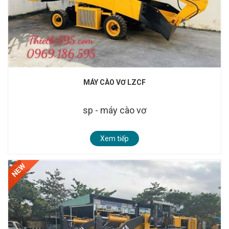
MÁY CÀO VƠ LZCF
sp - máy cào vơ
Xem tiếp
NEW