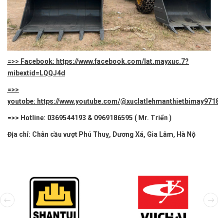
=>> Facebook: https://www.facebook.com/lat.mayxuc.7?
mibextid=LQQJ4d
=>>
youtobe: https://www.youtube.com/@xuclatlehmanthietbimay971
=>> Hotline: 0369544193 & 0969186595 ( Mr. Triển )
Địa chỉ: Chân cầu vượt Phú Thuỵ, Dương Xá, Gia Lâm, Hà Nộ