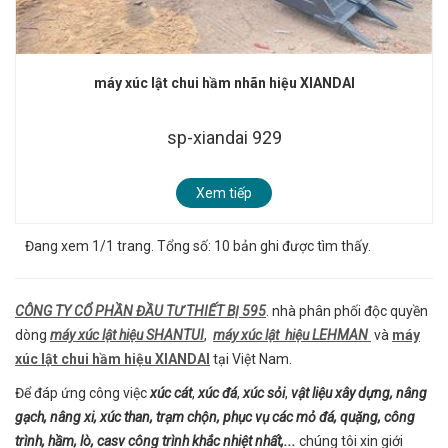
máy xúc lật chui hầm nhãn hiệu XIANDAI
sp-xiandai 929
Xem tiếp
Đang xem 1/1 trang. Tổng số: 10 bản ghi được tìm thấy.
CÔNG TY CỔ PHẦN ĐẦU TƯ THIẾT BỊ 595
. nhà phân phối độc quyền
dòng
máy xúc lật hiệu SHANTUI
,
máy xúc lật hiệu LEHMAN
và
máy
xúc lật chui hầm hiệu XIANDAI
tại Việt Nam.
Để đáp ứng công việc
xúc cát
,
xúc đá
,
xúc sỏi
,
vật liệu xây dựng, nâng
gạch, nâng xi, xúc than, trạm chộn, phục vụ các mỏ đá, quặng, công
trình, hầm, lò, casv công trình khắc nhiệt nhất,...
chúng tôi xin giới