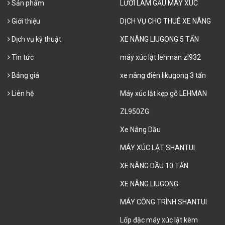
Sản phẩm
LƯỠI LAM GẦU MÁY XÚC
Giới thiệu
DỊCH VỤ CHO THUÊ XE NÂNG
Dịch vụ kỹ thuật
XE NÂNG LIUGONG 5 TẤN
Tin tức
máy xúc lật lehman zl932
Bảng giá
xe nâng điên likugong 3 tấn
Liên hệ
Máy xúc lật kẹp gỗ LEHMAN
ZL950ZG
Xe Nâng Dầu
MÁY XÚC LẬT SHANTUI
XE NÂNG DẦU 10 TẤN
XE NÂNG LIUGONG
MÁY CÔNG TRÌNH SHANTUI
Lốp đặc máy xúc lật kèm