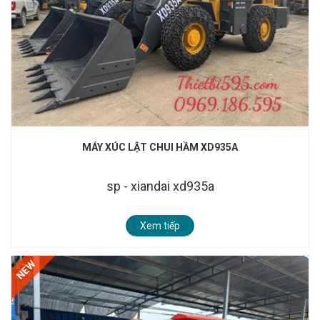
MÁY XÚC LẬT CHUI HẦM XD935A
sp - xiandai xd935a
Xem tiếp
NEW