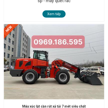
sp - máy quét rác
Xem tiếp
NEW
Máy xúc lật cần rút xả tải 7 mét siêu chất