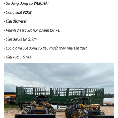
- Sử dụng động cơ
WEICHAI
- Công suất:
92kw
-
Cầu dầu visai
- Phanh đĩa trợ lực hơi, phanh tốc kê.
- Cần dài xả tải:
2.9m
- Lọc gió và ướt động cơ tiêu chuẩn theo nhà sản xuất.
- Gầu xúc: 1.5 m3