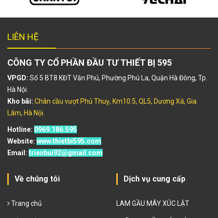
LIÊN HỆ
CÔNG TY CỔ PHẦN ĐẦU TƯ THIẾT BỊ 595
VPGD:
Số 5 BT8 KĐT Văn Phú, Phường Phú La, Quận Hà Đông, Tp.
Hà Nội.
Kho bãi:
Chân cầu vượt Phú Thuỵ, Km10.5, QL5, Dương Xá, Gia
Lâm, Hà Nội.
Hotline:
0969.186.595
Website:
www.thietbi595.com
Email:
trienbui92@gmail.com
Về chúng tôi
Dịch vụ cung cấp
Trang chủ
LAM GẦU MÁY XÚC LẬT