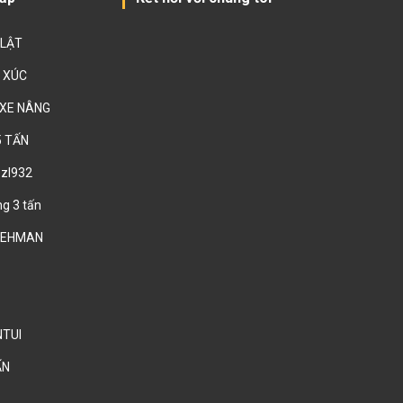
 LẬT
 XÚC
 XE NÂNG
5 TẤN
 zl932
ng 3 tấn
 LEHMAN
NTUI
ẤN