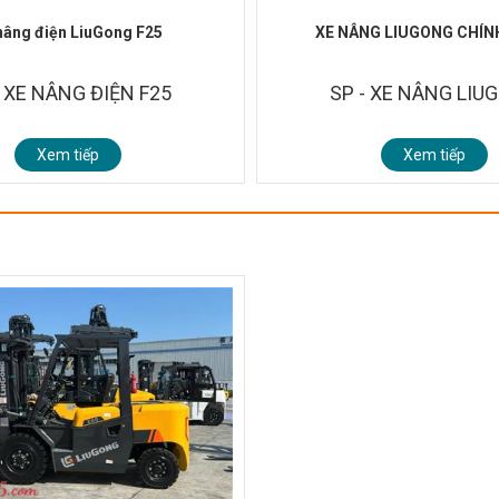
nâng điện LiuGong F25
XE NÂNG LIUGONG CHÍN
- XE NÂNG ĐIỆN F25
SP - XE NÂNG LIU
Xem tiếp
Xem tiếp