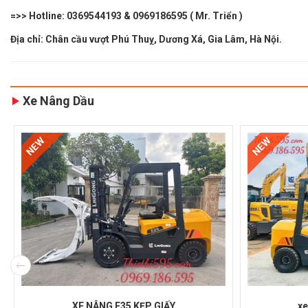
=>> Hotline: 0369544193 & 0969186595 ( Mr. Triển )
Địa chỉ: Chân cầu vượt Phú Thuỵ, Dương Xá, Gia Lâm, Hà Nội.
Xe Nâng Dầu
NEW
NEW
XE NÂNG E35 KẸP GIẤY
xe