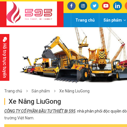
Trang chủ
Sản phẩm
Hỗ trợ trực tuyến
Trang chủ
Sản phẩm
Xe Nâng LiuGong
Xe Nâng LiuGong
CÔNG TY CỔ PHẦN ĐẦU TƯ THIẾT BỊ 595
. nhà phân phối độc quyền d
trường Việt Nam.