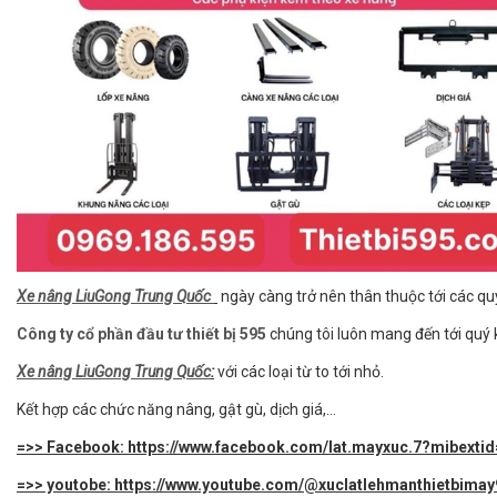
Xe nâng LiuGong Trung Quốc
ngày càng trở nên thân thuộc tới các qu
Công ty cổ phần đầu tư thiết bị 595
chúng tôi luôn mang đến tới quý
Xe nâng LiuGong Trung Quốc
:
với các loại từ to tới nhỏ.
Kết hợp các chức năng nâng, gật gù, dịch giá,...
=>> Facebook: https://www.facebook.com/lat.mayxuc.7?mibext
=>> youtobe: https://www.youtube.com/@xuclatlehmanthietbima