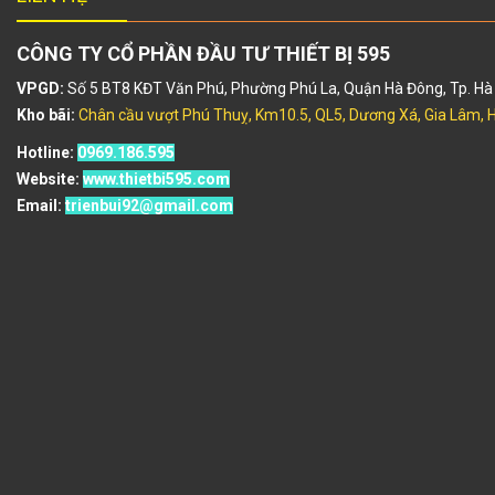
CÔNG TY CỔ PHẦN ĐẦU TƯ THIẾT BỊ 595
VPGD:
Số 5 BT8 KĐT Văn Phú, Phường Phú La, Quận Hà Đông, Tp. Hà 
Kho bãi:
Chân cầu vượt Phú Thuỵ, Km10.5, QL5, Dương Xá, Gia Lâm, H
Hotline:
0969.186.595
Website:
www.thietbi595.com
Email:
trienbui92@gmail.com