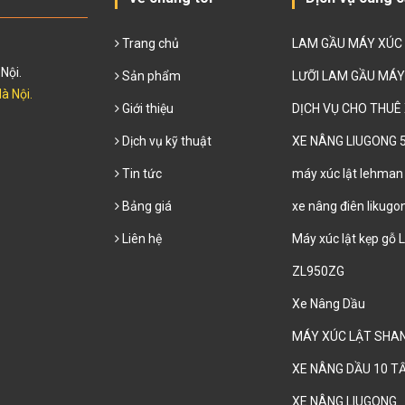
Trang chủ
LAM GẦU MÁY XÚC
Nội.
Sản phẩm
LƯỠI LAM GẦU MÁY
à Nội.
Giới thiệu
DỊCH VỤ CHO THUÊ
Dịch vụ kỹ thuật
XE NÂNG LIUGONG 
Tin tức
máy xúc lật lehman
Bảng giá
xe nâng điên likugo
Liên hệ
Máy xúc lật kẹp gỗ
ZL950ZG
Xe Nâng Dầu
MÁY XÚC LẬT SHA
XE NÂNG DẦU 10 T
XE NÂNG LIUGONG