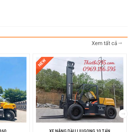
Xem tất cả
NEW
160
XE NÂNG DẦU LIUGONG 10 TẤN