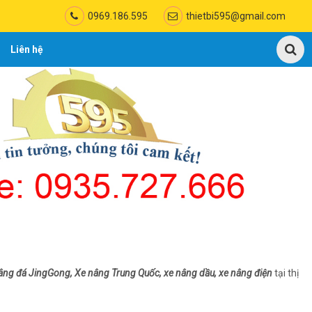
0969.186.595
thietbi595@gmail.com
Liên hệ
nâng đá JingGong, Xe nâng Trung Quốc, xe nâng dầu, xe nâng điện
tại thị