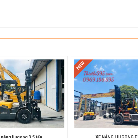
NEW
 nâng liugong 3,5 tấn
XE NÂNG LIUGONG E