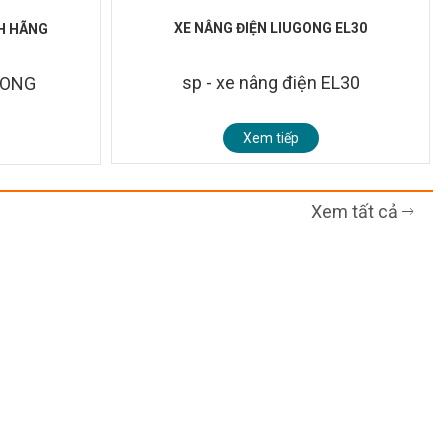
XE NÂNG ĐIỆN LIUGONG EL30
H HÃNG
sp - xe nâng điện EL30
GONG
Xem tiếp
Xem tất cả