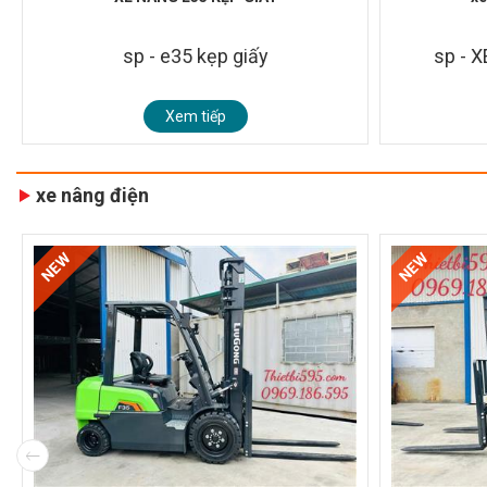
sp - e35 kẹp giấy
sp - 
Xem tiếp
xe nâng điện
NEW
NEW