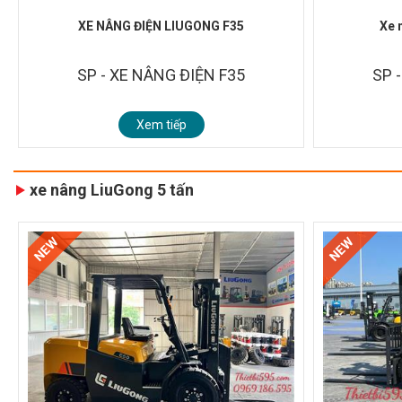
XE NÂNG ĐIỆN LIUGONG F35
Xe 
SP - XE NÂNG ĐIỆN F35
SP 
Xem tiếp
xe nâng LiuGong 5 tấn
NEW
NEW