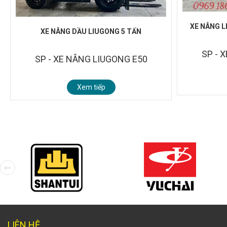
XE NÂNG L
XE NÂNG DẦU LIUGONG 5 TẤN
SP - 
SP - XE NÂNG LIUGONG E50
Xem tiếp
LIÊN HỆ