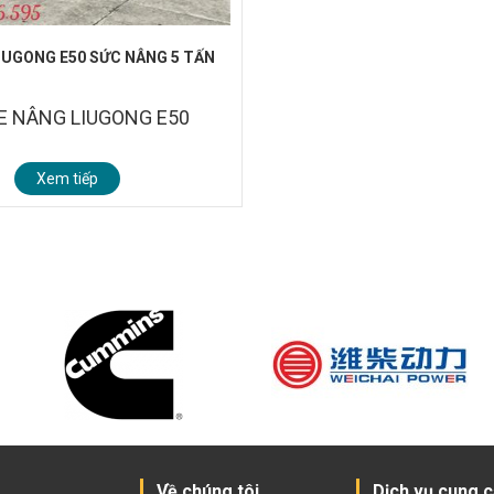
IUGONG E50 SỨC NÂNG 5 TẤN
XE NÂNG LIUGONG E50
Xem tiếp
Về chúng tôi
Dịch vụ cung 