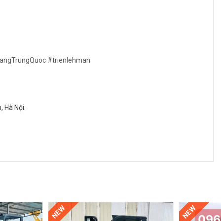
angTrungQuoc
#trienlehman
 Hà Nội.
NEW
NEW