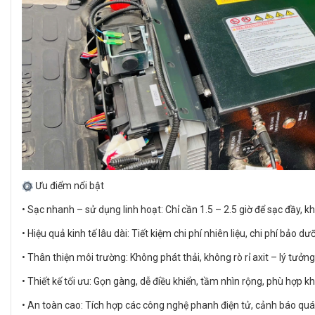
Ưu điểm nổi bật
• Sạc nhanh – sử dụng linh hoạt: Chỉ cần 1.5 – 2.5 giờ để sạc đầy, kh
• Hiệu quả kinh tế lâu dài: Tiết kiệm chi phí nhiên liệu, chi phí bảo 
• Thân thiện môi trường: Không phát thải, không rò rỉ axit – lý tưở
• Thiết kế tối ưu: Gọn gàng, dễ điều khiển, tầm nhìn rộng, phù hợp k
• An toàn cao: Tích hợp các công nghệ phanh điện tử, cảnh báo quá