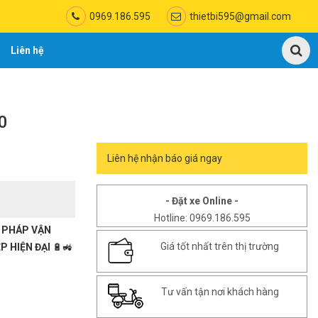
0969.186.595
thietbi595@gmail.com
Liên hệ
0
Liên hệ nhận báo giá ngay
- Đặt xe Online -
Hotline: 0969.186.595
I PHÁP VẬN
Giá tốt nhất trên thị trường
P HIỆN ĐẠI
🔋🚜
Tư vấn tận nơi khách hàng