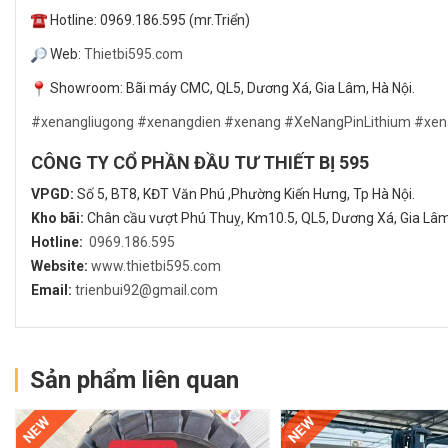
Hotline: 0969.186.595 (mr.Triển)
Web:
Thietbi595.com
Showroom: Bãi máy CMC, QL5, Dương Xá, Gia Lâm, Hà Nội.
#xenangliugong
#xenangdien
#xenang
#XeNangPinLithium
#xen
CÔNG TY CỔ PHẦN ĐẦU TƯ THIẾT BỊ 595
VPGD:
Số 5, BT8, KĐT Văn Phú ,Phường Kiến Hưng, Tp Hà Nội.
Kho bãi:
Chân cầu vượt Phú Thuỵ, Km10.5, QL5, Dương Xá, Gia Lâm,
Hotline:
0969.186.595
Website:
www.thietbi595.com
Email:
trienbui92@gmail.com
Sản phẩm liên quan
NEW
NEW