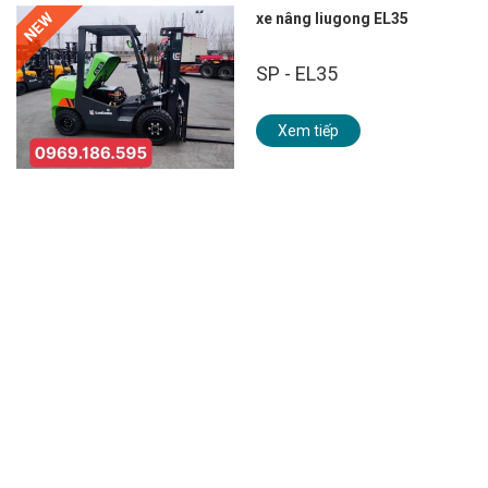
NEW
xe nâng liugong EL35
SP - EL35
Xem tiếp