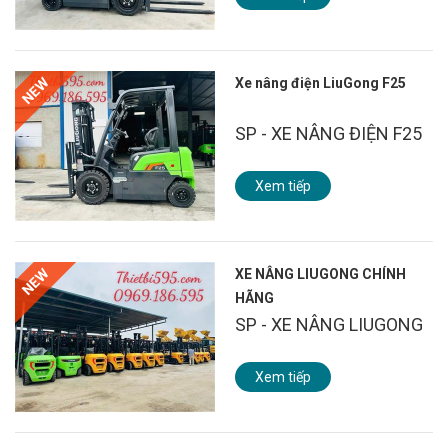
NEW
Xe nâng điện LiuGong F25
SP - XE NÂNG ĐIỆN F25
Xem tiếp
NEW
XE NÂNG LIUGONG CHÍNH
HÃNG
SP - XE NÂNG LIUGONG
Xem tiếp