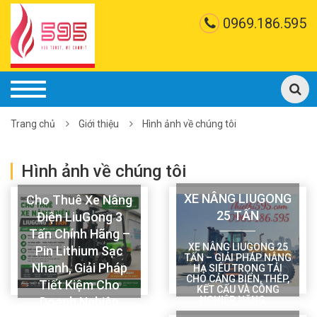
0969.186.595
Trang chủ
Giới thiệu
Hình ảnh về chúng tôi
Hình ảnh về chúng tôi
XE NÂNG LIUGONG
Cho Thuê Xe Nâng
25 TẤN
Điện LiuGong 3
Tấn Chính Hãng –
XE NÂNG LIUGONG 25
Pin Lithium Sạc
TẤN – GIẢI PHÁP NÂNG
Nhanh, Giải Pháp
HẠ SIÊU TRỌNG TẢI
CHO CẢNG BIỂN, THÉP,
Tiết Kiệm Cho
KẾT CẤU VÀ CÔNG
Doanh Nghiệp
NGHIỆP NẶNG ...