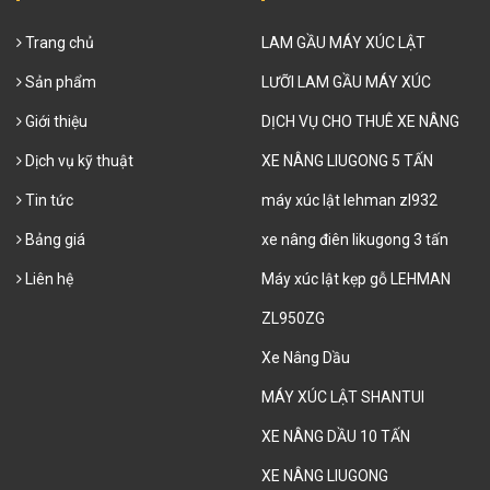
Trang chủ
LAM GẦU MÁY XÚC LẬT
Sản phẩm
LƯỠI LAM GẦU MÁY XÚC
Giới thiệu
DỊCH VỤ CHO THUÊ XE NÂNG
Dịch vụ kỹ thuật
XE NÂNG LIUGONG 5 TẤN
Tin tức
máy xúc lật lehman zl932
Bảng giá
xe nâng điên likugong 3 tấn
Liên hệ
Máy xúc lật kẹp gỗ LEHMAN
ZL950ZG
Xe Nâng Dầu
MÁY XÚC LẬT SHANTUI
XE NÂNG DẦU 10 TẤN
XE NÂNG LIUGONG