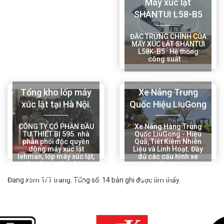
Máy xúc lật
SHANTUI L58-B5
XEM TIẾP
XEM TIẾP
ĐẶC TRƯNG CHÍNH CỦA
MÁY XÚC LẬT SHANTUI
L58K-B5 Hệ thống
công suất ...
XEM TIẾP
Tổng kho lốp máy
Xe Nâng Trung
xúc lật tại Hà Nội.
Quốc Hiệu LiuGong
CÔNG TY CỔ PHẦN ĐẦU
Xe Nâng Hàng Trung
TƯ THIẾT BỊ 595. nhà
Quốc LiuGong - Hiệu
phân phối độc quyền
Quả, Tiết Kiệm Nhiên
dòng máy xúc lật
Liệu và Linh Hoạt. Đầy
lehman, lốp máy xúc lật,
đủ các cấu hình xe
phụ tùng máy xúc ...
nâng ...
Đang xem 1/1 trang. Tổng số: 14 bản ghi được tìm thấy.
XEM TIẾP
XEM TIẾP