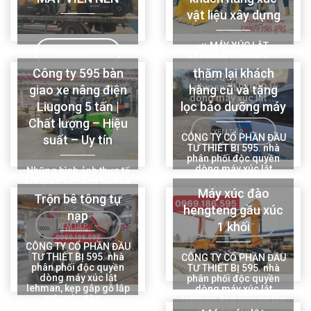
vật liệu xây dựng
🚜 MÁY XÚC LẬT
XEM TIẾP
LEHMAN ZL936PR –
MẠNH MẼ, LINH HOẠT,
Công ty 595 bàn
thăm lại khách
HIỆU QUẢ CAO 🚜
Lehman ZL936PR là
giao xe nâng điện
hàng cũ và tặng
dòng máy xúc lật ...
Liugong 5 tấn |
lọc bảo dưỡng máy
Chất lượng – Hiệu
XEM TIẾP
CÔNG TY CỔ PHẦN ĐẦU
suất – Uy tín
TƯ THIẾT BỊ 595. nhà
phân phối độc quyền
dòng máy xúc lật
Những hình ảnh thực tế
lehman tại Việt Nam.
khi giao xe nâng tại nhà
MÁY XÚC ...
máy:
Máy xúc đào
Trộn bê tông tự
hengteng gầu xúc
nạp
1 khối
XEM TIẾP
XEM TIẾP
CÔNG TY CỔ PHẦN ĐẦU
TƯ THIẾT BỊ 595. nhà
CÔNG TY CỔ PHẦN ĐẦU
phân phối độc quyền
TƯ THIẾT BỊ 595. nhà
dòng máy xúc lật
phân phối độc quyền
lehman, kẹp gắp gỗ lắp
dòng máy xúc lật
máy xúc đào, ...
lehman, kẹp gắp gỗ lắp
máy xúc đào, ...