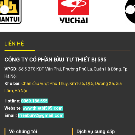
LIÊN HỆ
CÔNG TY CỔ PHẦN ĐẦU TƯ THIẾT BỊ 595
VPGD:
Số 5 BT8 KĐT Văn Phú, Phường Phú La, Quận Hà Đông, Tp.
Hà Nội.
Kho bãi:
Chân cầu vượt Phú Thuỵ, Km10.5, QL5, Dương Xá, Gia
Lâm, Hà Nội.
Hotline:
0969.186.595
Website:
www.thietbi595.com
Email:
trienbui92@gmail.com
Về chúng tôi
Dịch vụ cung cấp