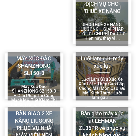
DỊCH VỤ CHO
Dịch Vụ Cho Thuê Xe
XEM TIẾP
THUÊ XE NÂNG
Nâng Điện LiuGong 3
Tấn Uy Tín Toàn Quốc
Thiết Bị 595 là ...
CHO THUÊ XE NÂNG
LIUGONG – GIẢI PHÁP
TỐI ƯU CHI PHÍ ĐẦU TƯ
XEM TIẾP
Hiện nay, thay vì ...
XEM TIẾP
MÁY XÚC ĐÀO
Lưỡi lam gầu máy
SHANZHONG
xúc lật
SL150-3
Lưỡi Lam Gầu Xúc Xe
Xúc Lật – Thép Cao Cấp,
Máy Xúc Đào
Chống Mài Mòn Cao, Đủ
SHANZHONG SZ150-3
Mọi Kích Thước Lưỡi
– Giải Pháp Thi Công
lam gầu ...
Mạnh Mẽ, Tiết Kiệm Chi
Phí Cho Công Trình Việt
Giới Thiệu ...
BÀN GIAO 2 XE
Bàn giao máy xúc
XEM TIẾP
NÂNG LIUGONG
lật LEHMAN
XEM TIẾP
PHỤC VỤ NHÀ
ZL36PR về phục vụ
MÁY VIÊN NÉN
khách hàng xúc