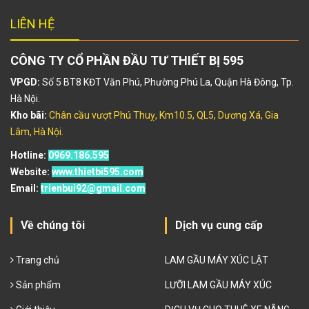
LIÊN HỆ
CÔNG TY CỔ PHẦN ĐẦU TƯ THIẾT BỊ 595
VPGD:
Số 5 BT8 KĐT Văn Phú, Phường Phú La, Quận Hà Đông, Tp.
Hà Nội.
Kho bãi:
Chân cầu vượt Phú Thuỵ, Km10.5, QL5, Dương Xá, Gia
Lâm, Hà Nội.
Hotline:
0969.186.595
Website:
www.thietbi595.com
Email:
trienbui92@gmail.com
Về chúng tôi
Dịch vụ cung cấp
Trang chủ
LAM GẦU MÁY XÚC LẬT
Sản phẩm
LƯỠI LAM GẦU MÁY XÚC