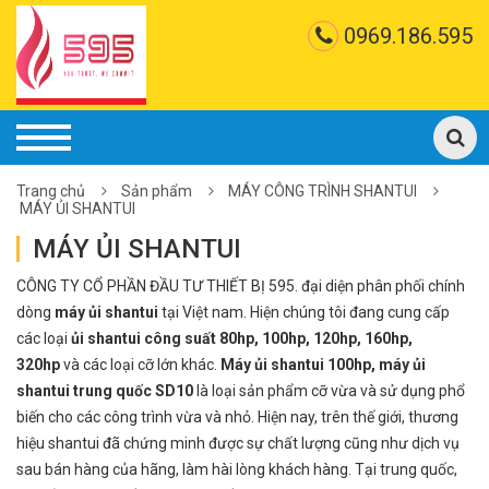
0969.186.595
Trang chủ
Sản phẩm
MÁY CÔNG TRÌNH SHANTUI
MÁY ỦI SHANTUI
MÁY ỦI SHANTUI
CÔNG TY CỔ PHẦN ĐẦU TƯ THIẾT BỊ 595. đại diện phân phối chính
dòng
máy ủi shantui
tại Việt nam. Hiện chúng tôi đang cung cấp
các loại
ủi shantui công suất 80hp, 100hp, 120hp, 160hp,
320hp
và các loại cỡ lớn khác.
Máy ủi shantui 100hp, máy ủi
shantui trung quốc SD10
là loại sản phẩm cỡ vừa và sử dụng phổ
biến cho các công trình vừa và nhỏ. Hiện nay, trên thế giới, thương
hiệu shantui đã chứng minh được sự chất lượng cũng như dịch vụ
sau bán hàng của hãng, làm hài lòng khách hàng. Tại trung quốc,