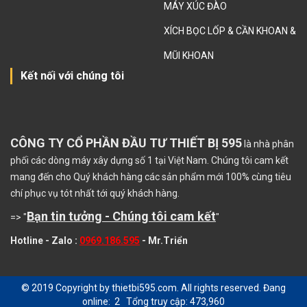
MÁY XÚC ĐÀO
XÍCH BỌC LỐP & CẦN KHOAN &
MŨI KHOAN
Kết nối với chúng tôi
CÔNG TY CỔ PHẦN ĐẦU TƯ THIẾT BỊ 595
là nhà phân
phối các dòng máy xây dựng số 1 tại Việt Nam. Chúng tôi cam kết
mang đến cho Quý khách hàng các sản phẩm mới 100% cùng tiêu
chí phục vụ tót nhất tới quý khách hàng.
Bạn tin tưởng - Chúng tôi cam kết
=> "
"
Hotline - Zalo :
0969.186.595
- Mr.Triển
© 2019 Copyright by thietbi595.com. All rights reserved.
Đang
online: 2 Tổng truy cập: 473,960