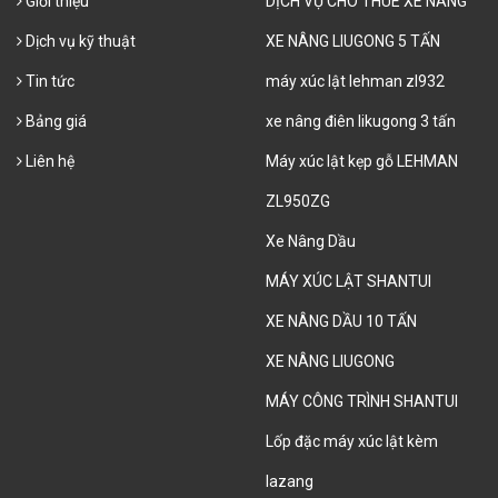
Giới thiệu
DỊCH VỤ CHO THUÊ XE NÂNG
Dịch vụ kỹ thuật
XE NÂNG LIUGONG 5 TẤN
Tin tức
máy xúc lật lehman zl932
Bảng giá
xe nâng điên likugong 3 tấn
Liên hệ
Máy xúc lật kẹp gỗ LEHMAN
ZL950ZG
Xe Nâng Dầu
MÁY XÚC LẬT SHANTUI
XE NÂNG DẦU 10 TẤN
XE NÂNG LIUGONG
MÁY CÔNG TRÌNH SHANTUI
Lốp đặc máy xúc lật kèm
lazang