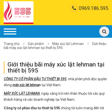
0969.186.595
Trang chủ
Sản phẩm
Máy xúc lật Lehman
Giới thiệu
bãi máy xúc lật lehman tại thiết bị 595
Giới thiệu bãi máy xúc lật lehman tại
thiết bị 595
CÔNG TY CỔ PHẦN ĐẦU TƯ THIẾT BỊ 595
. nhà phân phối độc quyền
dòng
máy xúc lật lehma
n
tại Việt Nam.
MÁY XÚC LẬT LEHMAN
ngày càng trở nên thân thuộc tới các quý
khách hàng và các doanh nghiệp tại Việt Nam.
Công ty cổ phần đầu tư thiết bị 595
chúng tôi luôn mang đến tới