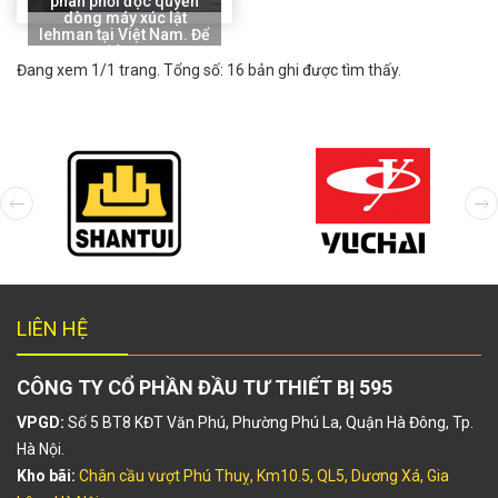
phân phối độc quyền
dòng máy xúc lật
lehman tại Việt Nam. Để
đáp ...
Đang xem 1/1 trang. Tổng số: 16 bản ghi được tìm thấy.
XEM TIẾP
LIÊN HỆ
CÔNG TY CỔ PHẦN ĐẦU TƯ THIẾT BỊ 595
VPGD:
Số 5 BT8 KĐT Văn Phú, Phường Phú La, Quận Hà Đông, Tp.
Hà Nội.
Kho bãi:
Chân cầu vượt Phú Thuỵ, Km10.5, QL5, Dương Xá, Gia