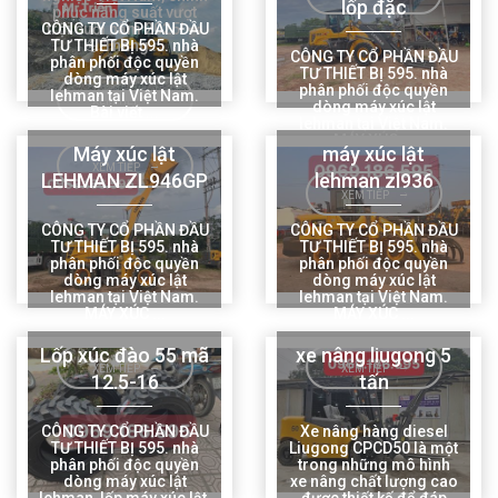
lốp đặc
phục năng suất vượt
trội cuối năm 2025! 🚜
CÔNG TY CỔ PHẦN ĐẦU
💪 Tháng ...
TƯ THIẾT BỊ 595. nhà
CÔNG TY CỔ PHẦN ĐẦU
phân phối độc quyền
TƯ THIẾT BỊ 595. nhà
dòng máy xúc lật
phân phối độc quyền
lehman tại Việt Nam.
XEM TIẾP
dòng máy xúc lật
Bài viết ...
lehman tại Việt Nam.
MÁY XÚC ...
Máy xúc lật
máy xúc lật
XEM TIẾP
LEHMAN ZL946GP
lehman zl936
XEM TIẾP
CÔNG TY CỔ PHẦN ĐẦU
CÔNG TY CỔ PHẦN ĐẦU
TƯ THIẾT BỊ 595. nhà
TƯ THIẾT BỊ 595. nhà
phân phối độc quyền
phân phối độc quyền
dòng máy xúc lật
dòng máy xúc lật
lehman tại Việt Nam.
lehman tại Việt Nam.
MÁY XÚC ...
MÁY XÚC ...
Lốp xúc đào 55 mã
xe nâng liugong 5
XEM TIẾP
XEM TIẾP
12.5-16
tấn
CÔNG TY CỔ PHẦN ĐẦU
Xe nâng hàng diesel
TƯ THIẾT BỊ 595. nhà
Liugong CPCD50 là một
phân phối độc quyền
trong những mô hình
dòng máy xúc lật
xe nâng chất lượng cao
lehman, lốp máy xúc lật,
được thiết kế để đáp