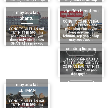
phụ tùng máy xúc ...
ứng các nhu ...
xúc đào hengteng
máy xúc lật
XEM TIẾP
XEM TIẾP
Shantui
CÔNG TY CỔ PHẦN ĐẦU
TƯ THIẾT BỊ 595. nhà
phân phối độc quyền
CÔNG TY CỔ PHẦN ĐẦU
dòng máy xúc lật
TƯ THIẾT BỊ 595. nhà
lehman, kẹp gắp gỗ lắp
phân phối độc quyền
máy xúc đào, ...
dòng máy xúc lật hiệu
SHANTUI và máy xúc
lật hiệu LEHMAN tại
xe nâng liugong
Việt Nam. ...
XEM TIẾP
CTY CỔ PHẦN ĐẦU TƯ
THIẾT BỊ 595: CÔNG TY
XEM TIẾP
CỔ PHẦN ĐẦU TƯ THIẾT
BỊ 595. nhà phân phối
độc quyền ...
máy xúc lật
XEM TIẾP
LEHMAN
CÔNG TY CỔ PHẦN ĐẦU
TƯ THIẾT BỊ 595. nhà