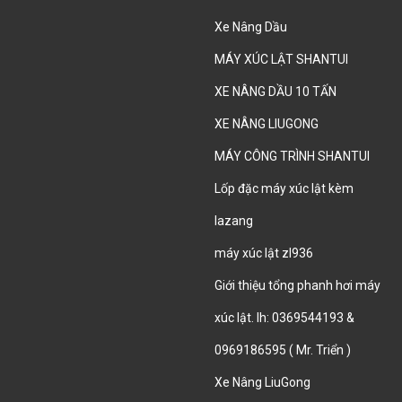
Xe Nâng Dầu
MÁY XÚC LẬT SHANTUI
XE NÂNG DẦU 10 TẤN
XE NÂNG LIUGONG
MÁY CÔNG TRÌNH SHANTUI
Lốp đặc máy xúc lật kèm
lazang
máy xúc lật zl936
Giới thiệu tổng phanh hơi máy
xúc lật. lh: 0369544193 &
0969186595 ( Mr. Triển )
Xe Nâng LiuGong