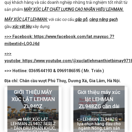
quý khách hàng và các doanh nghiệp những trải nghiệm tốt nhất từ
sản phẩm
MÁY XÚC LÂT CHẤT LƯỢNG CAO NHÃN HIỆU LEHMAN.
MÁY XÚC LẬT LEHMAN:
với các cơ cấu
gắp gỗ
,
càng nâng gạch
.
gầu
xúc vật liệu
xây dựng:
=>> Facebook: https://www.facebook.com/lat.mayxuc.7?
mibextid=LQQJ4d
=>>
youtobe: https://www.youtube.com/@xuclatlehmanthietbimay971
=>> Hotline: 0369544193 & 0969186595 ( Mr. Triển )
Địa chỉ: Chân cầu vượt Phú Thuỵ, Dương Xá, Gia Lâm, Hà Nội.
GIỚI THIỆU MÁY
Giới thiệu máy xúc
XÚC LẬT LEHMAN
lật LEHMAN
ZL940Z
ZL948ZG cần dài
🚜 MÁY XÚC LẬT
👉 LEHMAN ZL948ZG –
LEHMAN ZL940Z SERI Z
lựa chọn hàng đầu cho
– DẪN ĐẦU PHÂN KHÚC,
ngành Nông, Lâm sản