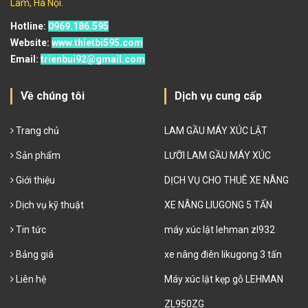
Lâm, Hà Nội.
Hotline:
0969.186.595
Website:
www.thietbi595.com
Email:
trienbui92@gmail.com
Về chúng tôi
Dịch vụ cung cấp
Trang chủ
LAM GẦU MÁY XÚC LẬT
Sản phẩm
LƯỠI LAM GẦU MÁY XÚC
Giới thiệu
DỊCH VỤ CHO THUÊ XE NÂNG
Dịch vụ kỹ thuật
XE NÂNG LIUGONG 5 TẤN
Tin tức
máy xúc lật lehman zl932
Bảng giá
xe nâng điên likugong 3 tấn
Liên hệ
Máy xúc lật kẹp gỗ LEHMAN
ZL950ZG