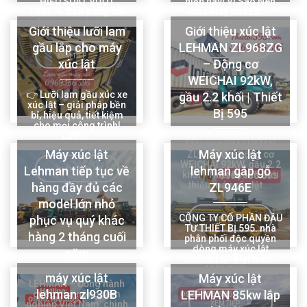
HIỆU SUẤT VƯỢT
hiện nay! Vì Sao Nên
TRỘI! 🔧 Bạn đang tìm
Mua Máy Xúc Lật ...
kiếm một chiếc ...
Giới thiệu lưỡi lam
Giới thiệu xúc lật
gầu lắp cho máy
LEHMAN ZL968ZG
XEM TIẾP
XEM TIẾP
xúc lật
– Động cơ
WEICHAI 92kW,
👉 Lưỡi lam gầu xúc xe
gầu 2.2 khối | Thiết
xúc lật – giải pháp bền
Bị 595
bỉ, hiệu quả, tiết kiệm
cho mọi công trình!
Lưỡi ...
Máy xúc lật LEHMAN
Máy xúc lật
Máy xúc lật
ZL968ZG – Động cơ
WEICHAI 92kW, gầu 2.2
Lehman tiếp tục về
lehman gắp gỗ
XEM TIẾP
khối | Thiết Bị 595 Giới
thiệu máy xúc lật ...
hàng đầy đủ các
ZL946E
model lớn nhỏ
CÔNG TY CỔ PHẦN ĐẦU
phục vụ quý khác
XEM TIẾP
TƯ THIẾT BỊ 595. nhà
hàng 2 tháng cuối
phân phối độc quyền
dòng máy xúc lật
năm
lehman tại Việt Nam.
MÁY XÚC ...
máy xúc lật
Máy xúc lật
LEHMAN – Đồng hành
lehman zl930B
LEHMAN 85kw lắp
cùng nhà nông, lâm
nghiệp Việt Nam, chinh
XEM TIẾP