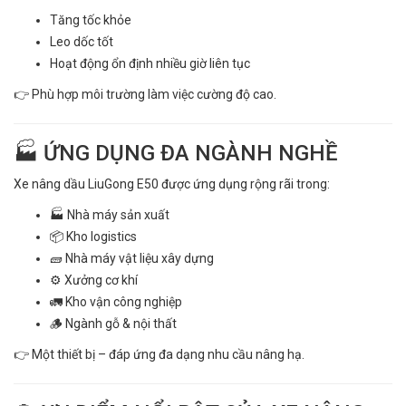
Tăng tốc khỏe
Leo dốc tốt
Hoạt động ổn định nhiều giờ liên tục
👉 Phù hợp môi trường làm việc cường độ cao.
🏭 ỨNG DỤNG ĐA NGÀNH NGHỀ
Xe nâng dầu LiuGong E50 được ứng dụng rộng rãi trong:
🏭 Nhà máy sản xuất
📦 Kho logistics
🧱 Nhà máy vật liệu xây dựng
⚙️ Xưởng cơ khí
🚛 Kho vận công nghiệp
🪵 Ngành gỗ & nội thất
👉 Một thiết bị – đáp ứng đa dạng nhu cầu nâng hạ.