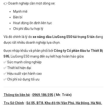
👉 Doanh nghiệp cần một dòng xe:
Mạnh mẽ
Bền bỉ
Hoạt động ổn định liên tục
Chi phí đầu tư hợp lý
Và đó chính là lý do
xe nâng dầu LiuGong E50 tải trọng 5 tấn
đang
được rất nhiều doanh nghiệp lựa chọn.
Được nhập khẩu và phân phối bởi
Công ty Cổ phần Đầu tư Thiết Bị
595
, LiuGong E50 mang đến sự kết hợp hoàn hảo giữa:
✅ Sức mạnh công nghiệp
✅ Thiết kế hiện đại
✅ Hiệu suất vận hành cao
✅ Chi phí sử dụng tối ưu
Thông tin liên hệ
:
0969.186.595
( Mr. Triển)
Trụ Sở Chính
:
Số 05, BT8, Khu đô thị Văn Phú, Hà Đông, Hà Nội.