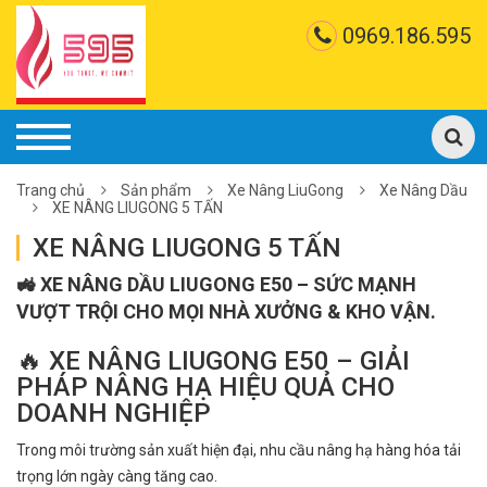
0969.186.595
Trang chủ
Sản phẩm
Xe Nâng LiuGong
Xe Nâng Dầu
XE NÂNG LIUGONG 5 TẤN
XE NÂNG LIUGONG 5 TẤN
🚜 XE NÂNG DẦU LIUGONG E50 – SỨC MẠNH
VƯỢT TRỘI CHO MỌI NHÀ XƯỞNG & KHO VẬN.
🔥 XE NÂNG LIUGONG E50 – GIẢI
PHÁP NÂNG HẠ HIỆU QUẢ CHO
DOANH NGHIỆP
Trong môi trường sản xuất hiện đại, nhu cầu nâng hạ hàng hóa tải
trọng lớn ngày càng tăng cao.