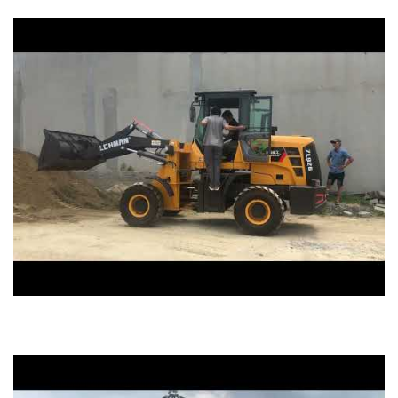
máy xúc lật lehman zl926 động cơ 58kw