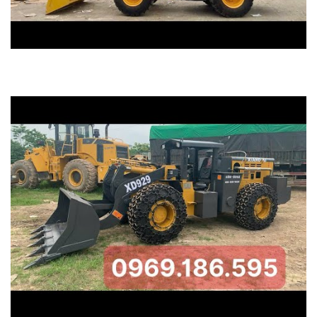
Máy Xúc Lật LEHMAN ZL950z 92KW