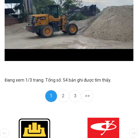
máy xúc lật 85kw xúc vật liệu xây dựng.
Đang xem 1/3 trang. Tổng số: 54 bản ghi được tìm thấy.
1
2
3
>>