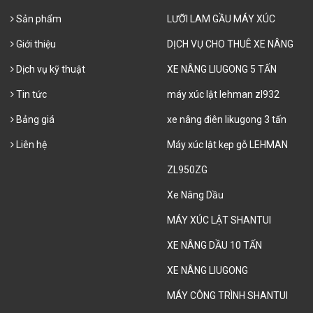
Sản phẩm
LƯỠI LAM GẦU MÁY XÚC
Giới thiệu
DỊCH VỤ CHO THUÊ XE NÂNG
Dịch vụ kỹ thuật
XE NÂNG LIUGONG 5 TẤN
Tin tức
máy xúc lật lehman zl932
Bảng giá
xe nâng điên likugong 3 tấn
Liên hệ
Máy xúc lật kẹp gỗ LEHMAN
ZL950ZG
Xe Nâng Dầu
MÁY XÚC LẬT SHANTUI
XE NÂNG DẦU 10 TẤN
XE NÂNG LIUGONG
MÁY CÔNG TRÌNH SHANTUI