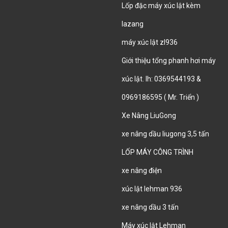
Lốp đặc máy xúc lật kèm
lazang
máy xúc lật zl936
Giới thiệu tổng phanh hơi máy
xúc lật. lh: 0369544193 &
0969186595 ( Mr. Triển )
Xe Nâng LiuGong
xe nâng dầu liugong 3,5 tấn
LỐP MÁY CÔNG TRÌNH
xe nâng điện
xúc lật lehman 936
xe nâng dầu 3 tấn
Máy xúc lật Lehman