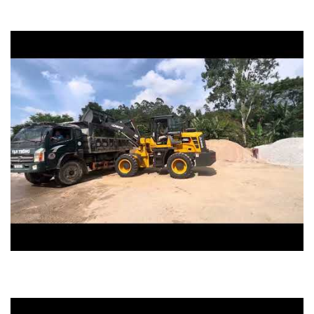
0969.186.595
máy xúc lật lehman