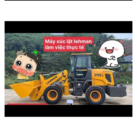
MÁY XÚC LẬT CHUI HẦM XIANDAI XD929
Máy xúc lật lehman ZL936 làm việc xúc vật liệu thực
tế