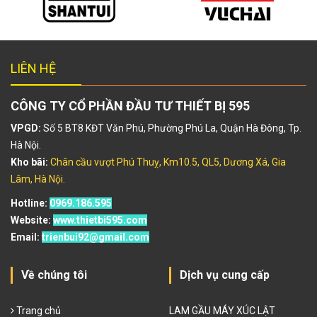
LIÊN HỆ
CÔNG TY CỔ PHẦN ĐẦU TƯ THIẾT BỊ 595
VPGD:
Số 5 BT8 KĐT Văn Phú, Phường Phú La, Quận Hà Đông, Tp.
Hà Nội.
Kho bãi:
Chân cầu vượt Phú Thuỵ, Km10.5, QL5, Dương Xá, Gia
Lâm, Hà Nội.
Hotline:
0969.186.595
Website:
www.thietbi595.com
Email:
trienbui92@gmail.com
Về chúng tôi
Dịch vụ cung cấp
Trang chủ
LAM GẦU MÁY XÚC LẬT