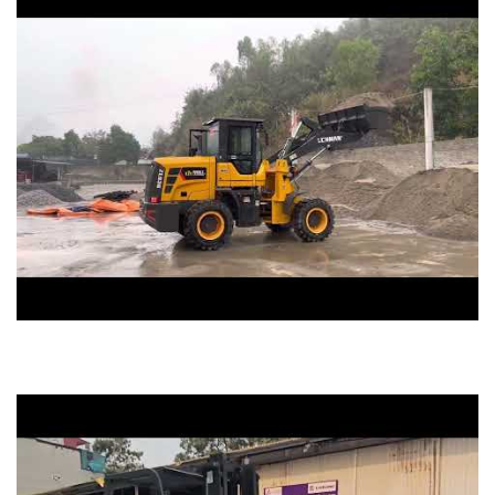
máy xúc lật lehman zl936