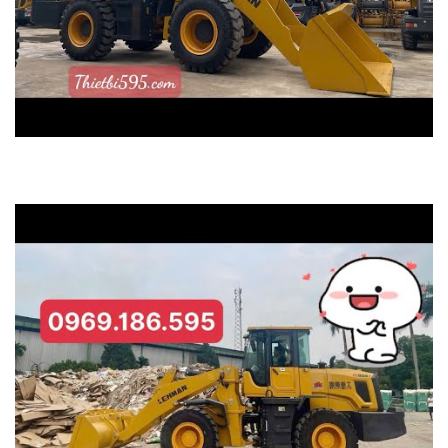
xúc lật LEHMAN ZL948PR động cơ 85kw