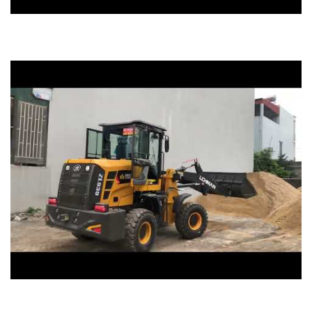
xúc lật sahntui ủi dăm tại nhà máy băm dăm lớn
nhất Việt nam
máy xúc lật lehman ZL930 gầu xúc 0,9 khối