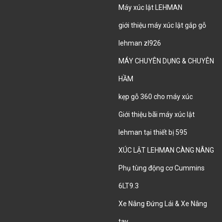
Máy xúc lật LEHMAN
giới thiệu máy xúc lật gắp gỗ
lehman zl926
MÁY CHUYÊN DỤNG & CHUYÊN
HẦM
kẹp gỗ 360 cho máy xúc
Giới thiệu bãi máy xúc lật
lehman tại thiết bị 595
XÚC LẬT LEHMAN CÀNG NÂNG
Phụ tùng động cơ Cummins
6LT9.3
Xe Nâng Đứng Lái & Xe Nâng
tay