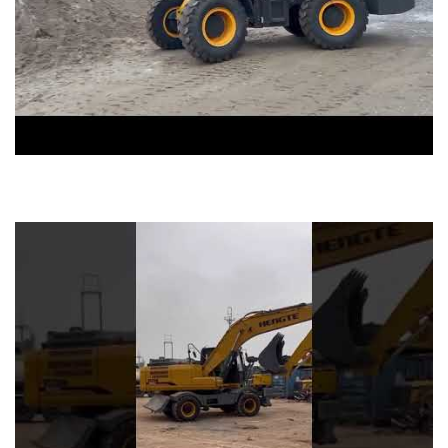
máy xúc lật zl936 gầu xúc 1,2 khối