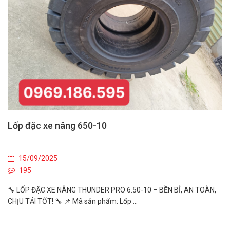
Lốp đặc xe nâng 650-10
15/09/2025
195
🔧 LỐP ĐẶC XE NÂNG THUNDER PRO 6.50-10 – BỀN BỈ, AN TOÀN,
CHỊU TẢI TỐT! 🔧 📌 Mã sản phẩm: Lốp ...