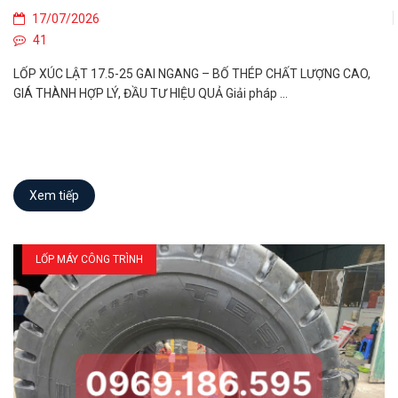
17/07/2026
41
LỐP XÚC LẬT 17.5-25 GAI NGANG – BỐ THÉP CHẤT LƯỢNG CAO,
GIÁ THÀNH HỢP LÝ, ĐẦU TƯ HIỆU QUẢ Giải pháp ...
Xem tiếp
LỐP MÁY CÔNG TRÌNH