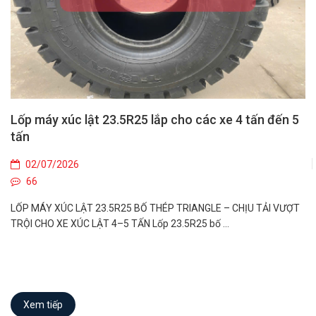
Lốp máy xúc lật 23.5R25 lắp cho các xe 4 tấn đến 5
tấn
02/07/2026
66
LỐP MÁY XÚC LẬT 23.5R25 BỐ THÉP TRIANGLE – CHỊU TẢI VƯỢT
TRỘI CHO XE XÚC LẬT 4–5 TẤN Lốp 23.5R25 bố ...
Xem tiếp