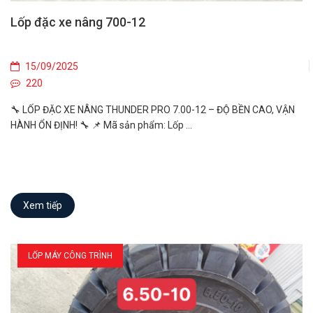
Lốp đặc xe nâng 700-12
15/09/2025
220
🔧 LỐP ĐẶC XE NÂNG THUNDER PRO 7.00-12 – ĐỘ BỀN CAO, VẬN
HÀNH ỔN ĐỊNH! 🔧 📌 Mã sản phẩm: Lốp ...
Xem tiếp
LỐP MÁY CÔNG TRÌNH