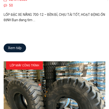
50
LỐP ĐẶC XE NÂNG 700-12 – BỀN BỈ, CHỊU TẢI TỐT, HOẠT ĐỘNG ỔN
ĐỊNH Bạn đang tìm ...
Xem tiếp
LỐP MÁY CÔNG TRÌNH