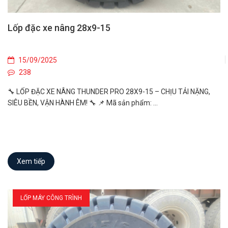
Lốp đặc xe nâng 28x9-15
15/09/2025
238
🔧 LỐP ĐẶC XE NÂNG THUNDER PRO 28X9-15 – CHỊU TẢI NẶNG,
SIÊU BỀN, VẬN HÀNH ÊM! 🔧 📌 Mã sản phẩm: ...
Xem tiếp
LỐP MÁY CÔNG TRÌNH