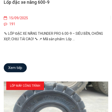
Lốp đặc xe nâng 600-9
15/09/2025
191
🔧 LỐP ĐẶC XE NÂNG THUNDER PRO 6.00-9 – SIÊU BỀN, CHỐNG
XẸP, CHỊU TẢI CAO! 🔧 📌 Mã sản phẩm: Lốp ...
Xem tiếp
LỐP MÁY CÔNG TRÌNH