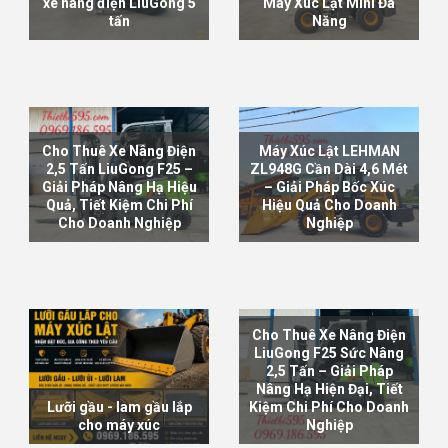
xe nâng điện LiuGong 5
Máy Xúc Lật Mini Đa
tấn
Năng
XEM TIẾP
XEM TIẾP
Cho Thuê Xe Nâng Điện
Máy Xúc Lật LEHMAN
2,5 Tấn LiuGong F25 –
ZL948G Cần Dài 4,6 Mét
Giải Pháp Nâng Hạ Hiệu
– Giải Pháp Bốc Xúc
Quả, Tiết Kiệm Chi Phí
Hiệu Quả Cho Doanh
Cho Doanh Nghiệp
Nghiệp
XEM TIẾP
XEM TIẾP
Cho Thuê Xe Nâng Điện
LiuGong F25 Sức Nâng
2,5 Tấn – Giải Pháp
Nâng Hạ Hiện Đại, Tiết
Lưỡi gầu - lam gầu lắp
Kiệm Chi Phí Cho Doanh
cho máy xúc
Nghiệp