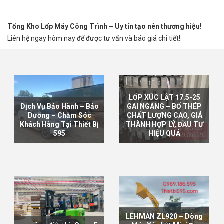
Tổng Kho Lốp Máy Công Trình – Uy tín tạo nên thương hiệu!
Liên hệ ngay hôm nay để được tư vấn và báo giá chi tiết!
LỐP XÚC LẬT 17.5-25
Dịch Vụ Bảo Hành – Bảo
GAI NGANG – BỐ THÉP
Dưỡng – Chăm Sóc
CHẤT LƯỢNG CAO, GIÁ
Khách Hàng Tại Thiết Bị
THÀNH HỢP LÝ, ĐẦU TƯ
595
HIỆU QUẢ
XEM TIẾP
XEM TIẾP
LEHMAN ZL920 – Dòng