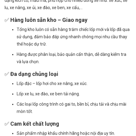
dạng kích cỡ, mẫu mã, phù hợp cho nhiều dòng xe như: xe xúc, xe
lu, xe nâng, xe ủi, xe đào, xe ben, xe cẩu,...
✅
Hàng luôn sẵn kho – Giao ngay
Tổng kho luôn có sẵn hàng trăm chiếc lốp mới và lốp đã qua
sử dụng, đảm bảo đáp ứng nhanh chóng mọi nhu cầu thay
thế hoặc dự trữ.
Hàng được phân loại, bảo quản cẩn thận, dễ dàng kiểm tra
và lựa chọn.
✅
Đa dạng chủng loại
Lốp đặc – lốp hơi cho xe nâng, xe xúc.
Lốp xe lu, xe đào, xe ben tải nặng.
Các loại lốp công trình có gai to, bền bỉ, chịu tải và chịu mài
mòn tốt.
✅
Cam kết chất lượng
Sản phẩm nhập khẩu chính hãng hoặc nội địa uy tín.