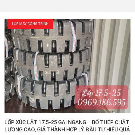
XEM TIẾP
XEM TIẾP
LỐP MÁY CÔNG TRÌNH
LỐP XÚC LẬT 17.5-25 GAI NGANG – BỐ THÉP CHẤT
LƯỢNG CAO, GIÁ THÀNH HỢP LÝ, ĐẦU TƯ HIỆU QUẢ