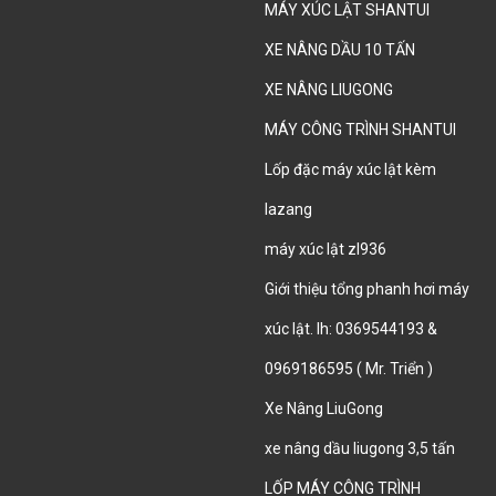
MÁY XÚC LẬT SHANTUI
XE NÂNG DẦU 10 TẤN
XE NÂNG LIUGONG
MÁY CÔNG TRÌNH SHANTUI
Lốp đặc máy xúc lật kèm
lazang
máy xúc lật zl936
Giới thiệu tổng phanh hơi máy
xúc lật. lh: 0369544193 &
0969186595 ( Mr. Triển )
Xe Nâng LiuGong
xe nâng dầu liugong 3,5 tấn
LỐP MÁY CÔNG TRÌNH