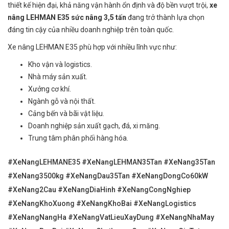
thiết kế hiện đại, khả năng vận hành ổn định và độ bền vượt trội,
xe
nâng LEHMAN E35 sức nâng 3,5 tấn
đang trở thành lựa chọn
đáng tin cậy của nhiều doanh nghiệp trên toàn quốc.
Xe nâng LEHMAN E35 phù hợp với nhiều lĩnh vực như:
Kho vận và logistics.
Nhà máy sản xuất.
Xưởng cơ khí.
Ngành gỗ và nội thất.
Cảng bến và bãi vật liệu.
Doanh nghiệp sản xuất gạch, đá, xi măng.
Trung tâm phân phối hàng hóa.
#XeNangLEHMANE35 #XeNangLEHMAN35Tan #XeNang35Tan
#XeNang3500kg #XeNangDau35Tan #XeNangDongCo60kW
#XeNang2Cau #XeNangDiaHinh #XeNangCongNghiep
#XeNangKhoXuong #XeNangKhoBai #XeNangLogistics
#XeNangNangHa #XeNangVatLieuXayDung #XeNangNhaMay