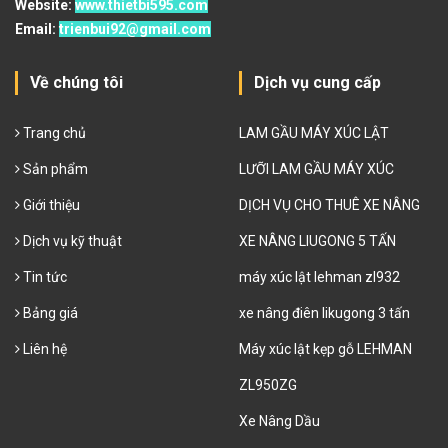
Website:
www.thietbi595.com
Email:
trienbui92@gmail.com
Về chúng tôi
Dịch vụ cung cấp
Trang chủ
LAM GẦU MÁY XÚC LẬT
Sản phẩm
LƯỠI LAM GẦU MÁY XÚC
Giới thiệu
DỊCH VỤ CHO THUÊ XE NÂNG
Dịch vụ kỹ thuật
XE NÂNG LIUGONG 5 TẤN
Tin tức
máy xúc lật lehman zl932
Bảng giá
xe nâng điên likugong 3 tấn
Liên hệ
Máy xúc lật kẹp gỗ LEHMAN
ZL950ZG
Xe Nâng Dầu