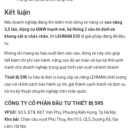
Kết luận
Nếu doanh nghiệp đang tìm kiếm một dòng xe nâng có
sức nâng
3,5 tấn, động cơ 60kW mạnh mẽ, hệ thống 2 cầu ổn định và
khung sắt xi chắc chắn
, thì
LEHMAN E35
là giải pháp đáng để đầu
tư.
Không chỉ mang lại hiệu suất làm việc cao, dòng xe này còn giúp
tiết kiệm chi phí vận hành, nâng cao độ an toàn và tạo lợi thế cạnh
tranh cho doanh nghiệp trong quá trình sản xuất và kinh doanh.
Thiết Bị 595
tự hào là đơn vị cung cấp xe nâng LEHMAN chất lượng
cao với chính sách bảo hành uy tín, giá thành cạnh tranh và dịch vụ
hỗ trợ kỹ thuật chuyên nghiệp trên toàn quốc.
CÔNG TY CỔ PHẦN ĐẦU TƯ THIẾT BỊ 595
VPGD:
Số 5, BT8, KĐT Văn Phú, Phường Kiến Hưng, Tp Hà Nội.
Kho bãi:
Chân cầu vượt Phú Thuỵ, Km10.5, QL5, Dương Xá, Gia
Lâm, Hà Nội.