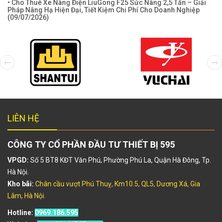
• Cho Thuê Xe Nâng Điện LiuGong F25 Sức Nâng 2,5 Tấn – Giải
Pháp Nâng Hạ Hiện Đại, Tiết Kiệm Chi Phí Cho Doanh Nghiệp
(
09/07/2026
)
LIÊN HỆ
CÔNG TY CỔ PHẦN ĐẦU TƯ THIẾT BỊ 595
VPGD:
Số 5 BT8 KĐT Văn Phú, Phường Phú La, Quận Hà Đông, Tp.
Hà Nội.
Kho bãi:
Chân cầu vượt Phú Thuỵ, Km10.5, QL5, Dương Xá, Gia
Lâm, Hà Nội.
Hotline:
0969.186.595