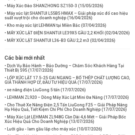
• Máy Xúc Đào SHANZHONG SZ150-3 (
15/05/2026
)
• Máy xúc lật SHANTUI L55B5 HMAX – Giải pháp xúc đổ cao hiệu
suất vượt trội cho doanh nghiệp (
16/04/2026
)
• Kho máy xúc lật LEHMAN tại Miền Bắc (
07/04/2026
)
• MÁY XÚC LẬT ĐIỆN SHANTUI LE39X5 GẦU 2,2 KHỐI (
02/04/2026
)
• MÁY XÚC LẬT SHANTUI L36-B3 GẦU 2,2 m3 (
02/04/2026
)
Các bài mới nhất
• Dịch Vụ Bảo Hành – Bảo Dưỡng – Chăm Sóc Khách Hàng Tại
Thiết Bị 595 (
17/07/2026
)
• LỐP XÚC LẬT 17.5-25 GAI NGANG – BỐ THÉP CHẤT LƯỢNG CAO,
GIÁ THÀNH HỢP LÝ, ĐẦU TƯ HIỆU QUẢ (
17/07/2026
)
• xe nâng điện LiuGong 5 tấn (
17/07/2026
)
• LEHMAN ZL920 – Dòng Máy Xúc Lật Mini Đa Năng (
17/07/2026
)
• Cho Thuê Xe Nâng Điện 2,5 Tấn LiuGong F25 – Giải Pháp Nâng
Hạ Hiệu Quả, Tiết Kiệm Chi Phí Cho Doanh Nghiệp (
17/07/2026
)
• Máy Xúc Lật LEHMAN ZL948G Cần Dài 4,6 Mét – Giải Pháp Bốc
Xúc Hiệu Quả Cho Doanh Nghiệp (
13/07/2026
)
• Lưỡi gầu - lam gầu lắp cho máy xúc (
10/07/2026
)