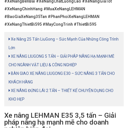
#XeNangBenBai #XeNangChatLuongCao #XeNangGiaTot
#XeNangChinhHang #MuaXeNangLEHMAN
#BaoGiaXeNang35Tan #PhanPhoiXeNangLEHMAN
#XeNangThietBi595 #MayCongTrinh #ThietBi595
Xe Nâng 25 Tấn LiuGong – Sức Mạnh Của Những Công Trình
Lớn
XE NÂNG LIUGONG 5 TẤN – GIẢI PHÁP NÂNG HẠ MẠNH MẼ
CHO NGÀNH VẬT LIỆU & CÔNG NGHIỆP
BÀN GIAO XE NÂNG LIUGONG E30 – SỨC NÂNG 3 TẤN CHO
KHÁCH HÀNG
XE NÂNG ĐỨNG LÁI 2 TẤN – THIẾT KẾ CHUYÊN DỤNG CHO
KHO HẸP
Xe nâng LEHMAN E35 3,5 tấn – Giải
pháp nâng hạ mạnh mẽ cho doanh