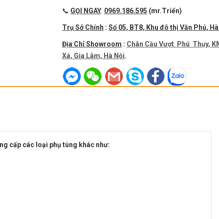
📞
GỌI NGAY
:
0969.186.595
(mr.Triển)
Trụ Sở Chính
:
Số 05, BT8, Khu đô thị Văn Phú, Hà
Địa Chỉ Showroom
:
Chân Cầu Vượt Phú Thụy, K
Xá, Gia Lâm, Hà Nội
.
ng cấp các loại phụ tùng khác như: