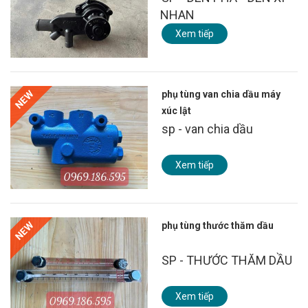
NHAN
Xem tiếp
NEW
phụ tùng van chia dầu máy
xúc lật
sp - van chia dầu
Xem tiếp
NEW
phụ tùng thước thăm dầu
SP - THƯỚC THĂM DẦU
Xem tiếp