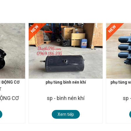
NEW
NEW
 ĐỘNG CƠ
phụ tùng bình nén khí
phụ tùng v
T
ĐỘNG CƠ
sp - bình nén khí
sp 
Xem tiếp