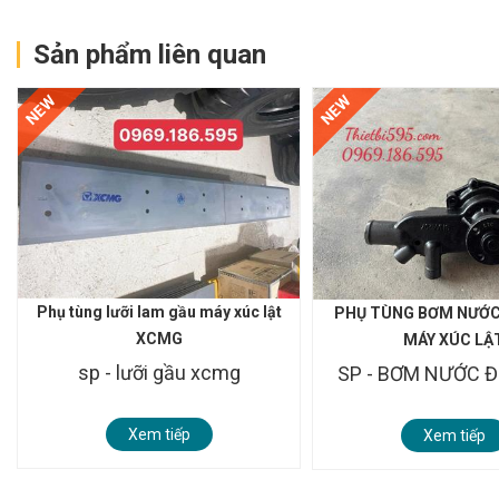
Sản phẩm liên quan
NEW
NEW
Phụ tùng lưỡi lam gầu máy xúc lật
PHỤ TÙNG BƠM NƯỚC
XCMG
MÁY XÚC LẬ
sp - lưỡi gầu xcmg
SP - BƠM NƯỚC 
Xem tiếp
Xem tiếp