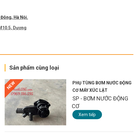
 Đông, Hà Nội.
M10.5, Dương
Sản phẩm cùng loại
NEW
PHỤ TÙNG BƠM NƯỚC ĐỘNG
CƠ MÁY XÚC LẬT
SP - BƠM NƯỚC ĐỘNG
CƠ
Xem tiếp