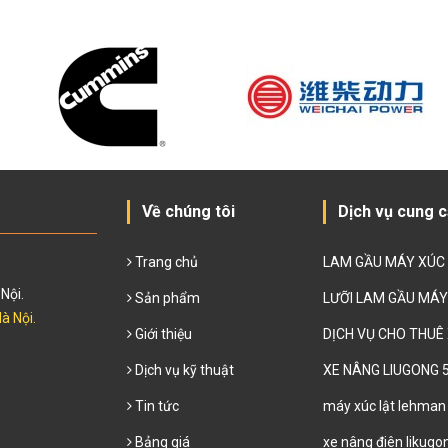
Về chúng tôi
Dịch vụ cung 
Trang chủ
LAM GẦU MÁY XÚC
Nội.
Sản phẩm
LƯỠI LAM GẦU MÁY
à Nội.
Giới thiệu
DỊCH VỤ CHO THUÊ
Dịch vụ kỹ thuật
XE NÂNG LIUGONG 
Tin tức
máy xúc lật lehman
Bảng giá
xe nâng điên likugo