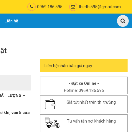
0969.186.595
thietbi595@gmail.com
Liên hệ
lật
Liên hệ nhận báo giá ngay
- Đặt xe Online -
Hotline: 0969.186.595
CHẤT LƯỢNG –
Giá tốt nhất trên thị trường
ơ khí, van 5 cửa
Tư vấn tận nơi khách hàng