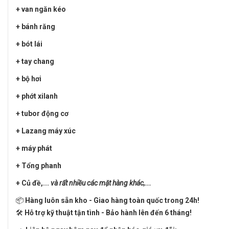
+ van ngăn kéo
+ bánh răng
+ bót lái
+ tay chang
+ bộ hơi
+ phớt xilanh
+ tubor động cơ
+ Lazang máy xúc
+ máy phát
+ Tổng phanh
+ Củ đề,...
và rất nhiều các mặt hàng khác,...
📦
Hàng luôn sẵn kho - Giao hàng toàn quốc trong 24h!
🛠️
Hỗ trợ kỹ thuật tận tình - Bảo hành lên đến 6 tháng!