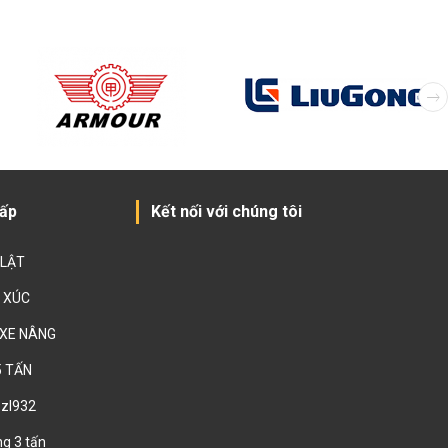
cấp
Kết nối với chúng tôi
 LẬT
 XÚC
 XE NÂNG
5 TẤN
 zl932
ng 3 tấn