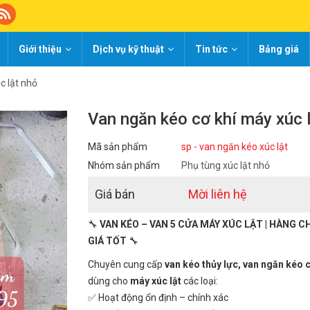
Giới thiệu
Dịch vụ kỹ thuật
Tin tức
Bảng giá
c lật nhỏ
Van ngăn kéo cơ khí máy xúc 
Mã sản phẩm
sp - van ngăn kéo xúc lật
Nhóm sản phẩm
Phụ tùng xúc lật nhỏ
Giá bán
Mời liên hệ
🔧
VAN KÉO – VAN 5 CỬA MÁY XÚC LẬT | HÀNG 
GIÁ TỐT
🔧
Chuyên cung cấp
van kéo thủy lực, van ngăn kéo c
dùng cho
máy xúc lật
các loại:
✅ Hoạt động ổn định – chính xác