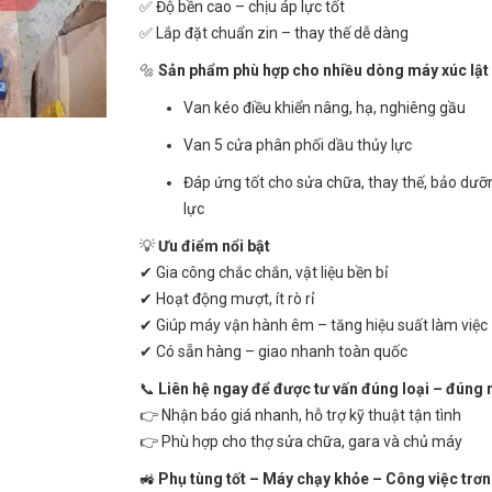
✅ Độ bền cao – chịu áp lực tốt
✅ Lắp đặt chuẩn zin – thay thế dễ dàng
🔩
Sản phẩm phù hợp cho nhiều dòng máy xúc lật
Van kéo điều khiển nâng, hạ, nghiêng gầu
Van 5 cửa phân phối dầu thủy lực
Đáp ứng tốt cho sửa chữa, thay thế, bảo dưỡ
lực
💡
Ưu điểm nổi bật
✔ Gia công chắc chắn, vật liệu bền bỉ
✔ Hoạt động mượt, ít rò rỉ
✔ Giúp máy vận hành êm – tăng hiệu suất làm việc
✔ Có sẵn hàng – giao nhanh toàn quốc
📞
Liên hệ ngay để được tư vấn đúng loại – đúng
👉 Nhận báo giá nhanh, hỗ trợ kỹ thuật tận tình
👉 Phù hợp cho thợ sửa chữa, gara và chủ máy
🚜
Phụ tùng tốt – Máy chạy khỏe – Công việc trơn 