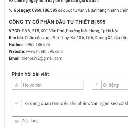
=>
Liên hệ ngay hôm nay để nhận báo giá ưu đãi:
📞
Gọi ngay: 0969.186.595
để được tư vấn và đặt hàng nhanh chón
CÔNG TY CỔ PHẦN ĐẦU TƯ THIẾT BỊ 595
VPGD:
Số 5, BT8, KĐT Văn Phú ,Phường Kiến Hưng, Tp Hà Nội.
Kho bãi:
Chân cầu vượt Phú Thuỵ, Km10.5, QL5, Dương Xá, Gia Lâm,
Hotline:
0969.186.595
Website:
www.thietbi595.com
Email:
trienbui92@gmail.com
Phản hồi bài viết