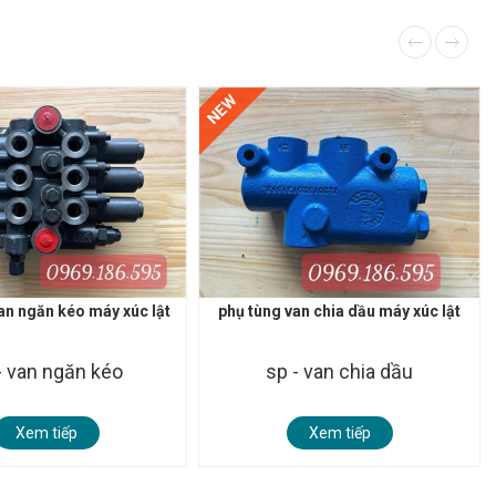
NEW
an ngăn kéo máy xúc lật
phụ tùng van chia dầu máy xúc lật
- van ngăn kéo
sp - van chia dầu
Xem tiếp
Xem tiếp