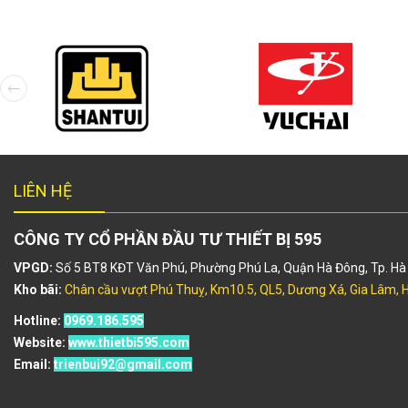
LIÊN HỆ
CÔNG TY CỔ PHẦN ĐẦU TƯ THIẾT BỊ 595
VPGD:
Số 5 BT8 KĐT Văn Phú, Phường Phú La, Quận Hà Đông, Tp. Hà 
Kho bãi:
Chân cầu vượt Phú Thuỵ, Km10.5, QL5, Dương Xá, Gia Lâm, H
Hotline:
0969.186.595
Website:
www.thietbi595.com
Email:
trienbui92@gmail.com