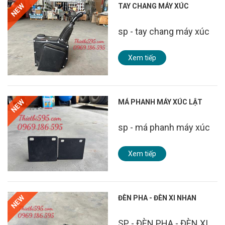
NEW
TAY CHANG MÁY XÚC
sp - tay chang máy xúc
Xem tiếp
NEW
MÁ PHANH MÁY XÚC LẬT
sp - má phanh máy xúc
Xem tiếp
NEW
ĐÈN PHA - ĐÈN XI NHAN
SP - ĐÈN PHA - ĐÈN XI