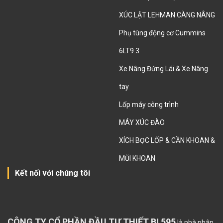
XÚC LẬT LEHMAN CÀNG NÂNG
Phụ tùng động cơ Cummins
6LT9.3
Xe Nâng Đứng Lái & Xe Nâng
tay
Lốp máy công trình
MÁY XÚC ĐÀO
XÍCH BỌC LỐP & CẦN KHOAN &
MŨI KHOAN
Kết nối với chúng tôi
CÔNG TY CỔ PHẦN ĐẦU TƯ THIẾT BỊ 595
là nhà phân