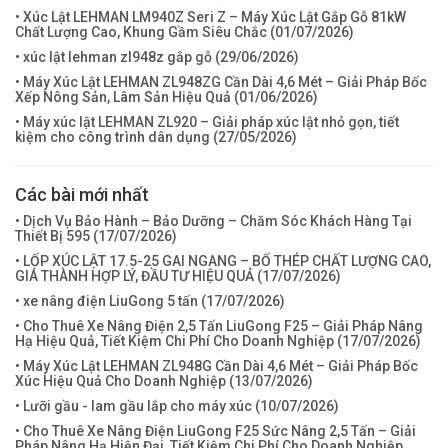
• Xúc Lật LEHMAN LM940Z Seri Z – Máy Xúc Lật Gắp Gỗ 81kW
Chất Lượng Cao, Khung Gầm Siêu Chắc (
01/07/2026
)
• xúc lật lehman zl948z gắp gỗ (
29/06/2026
)
• Máy Xúc Lật LEHMAN ZL948ZG Cần Dài 4,6 Mét – Giải Pháp Bốc
Xếp Nông Sản, Lâm Sản Hiệu Quả (
01/06/2026
)
• Máy xúc lật LEHMAN ZL920 – Giải pháp xúc lật nhỏ gọn, tiết
kiệm cho công trình dân dụng (
27/05/2026
)
Các bài mới nhất
• Dịch Vụ Bảo Hành – Bảo Dưỡng – Chăm Sóc Khách Hàng Tại
Thiết Bị 595 (
17/07/2026
)
• LỐP XÚC LẬT 17.5-25 GAI NGANG – BỐ THÉP CHẤT LƯỢNG CAO,
GIÁ THÀNH HỢP LÝ, ĐẦU TƯ HIỆU QUẢ (
17/07/2026
)
• xe nâng điện LiuGong 5 tấn (
17/07/2026
)
• Cho Thuê Xe Nâng Điện 2,5 Tấn LiuGong F25 – Giải Pháp Nâng
Hạ Hiệu Quả, Tiết Kiệm Chi Phí Cho Doanh Nghiệp (
17/07/2026
)
• Máy Xúc Lật LEHMAN ZL948G Cần Dài 4,6 Mét – Giải Pháp Bốc
Xúc Hiệu Quả Cho Doanh Nghiệp (
13/07/2026
)
• Lưỡi gầu - lam gầu lắp cho máy xúc (
10/07/2026
)
• Cho Thuê Xe Nâng Điện LiuGong F25 Sức Nâng 2,5 Tấn – Giải
Pháp Nâng Hạ Hiện Đại, Tiết Kiệm Chi Phí Cho Doanh Nghiệp