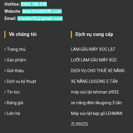
Hotline:
0969.186.595
Website:
www.thietbi595.com
Email:
trienbui92@gmail.com
Về chúng tôi
Dịch vụ cung cấp
Trang chủ
LAM GẦU MÁY XÚC LẬT
Sản phẩm
LƯỠI LAM GẦU MÁY XÚC
Giới thiệu
DỊCH VỤ CHO THUÊ XE NÂNG
Dịch vụ kỹ thuật
XE NÂNG LIUGONG 5 TẤN
Tin tức
máy xúc lật lehman zl932
Bảng giá
xe nâng điên likugong 3 tấn
Liên hệ
Máy xúc lật kẹp gỗ LEHMAN
ZL950ZG