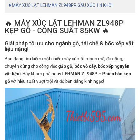
MÁY XÚC LẬT LEHMAN ZL948PR GẦU XÚC 1,4 KHỐI
🔥 MÁY XÚC LẬT LEHMAN ZL948P
KẸP GỖ - CÔNG SUẤT 85KW 🔥
Giải pháp tối ưu cho ngành gỗ, tái chế & bốc xếp vật
liệu nặng!
Bạn đang tìm kiếm một chiếc máy xúc lật mạnh mẽ, đa năng,
chuyên dùng cho công việc
gắp gỗ, bóc vỏ cây, bốc xếp nguyên
vật liệu
? Hãy khám phá ngay
LEHMAN ZL948P – Phiên bản kẹp
gỗ
với hiệu suất vượt trội và độ bền đáng kinh ngạc!