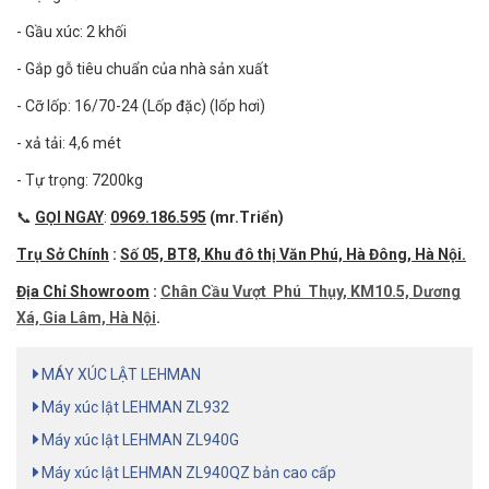
- Gầu xúc: 2 khối
- Gắp gỗ tiêu chuẩn của nhà sản xuất
- Cỡ lốp: 16/70-24 (Lốp đặc) (lốp hơi)
- xả tải: 4,6 mét
- Tự trọng: 7200kg
📞
GỌI NGAY
:
0969.186.595
(mr.Triển)
Trụ Sở Chính
:
Số 05, BT8, Khu đô thị Văn Phú, Hà Đông, Hà Nội.
Địa Chỉ Showroom
:
Chân Cầu Vượt Phú Thụy, KM10.5, Dương
Xá, Gia Lâm, Hà Nội
.
MÁY XÚC LẬT LEHMAN
Máy xúc lật LEHMAN ZL932
Máy xúc lật LEHMAN ZL940G
Máy xúc lật LEHMAN ZL940QZ bản cao cấp