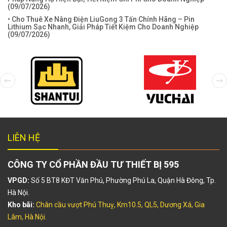
(
09/07/2026
)
• Cho Thuê Xe Nâng Điện LiuGong 3 Tấn Chính Hãng – Pin
Lithium Sạc Nhanh, Giải Pháp Tiết Kiệm Cho Doanh Nghiệp
(
09/07/2026
)
LIÊN HỆ
CÔNG TY CỔ PHẦN ĐẦU TƯ THIẾT BỊ 595
VPGD:
Số 5 BT8 KĐT Văn Phú, Phường Phú La, Quận Hà Đông, Tp.
Hà Nội.
Kho bãi:
Chân cầu vượt Phú Thuỵ, Km10.5, QL5, Dương Xá, Gia
Lâm, Hà Nội.