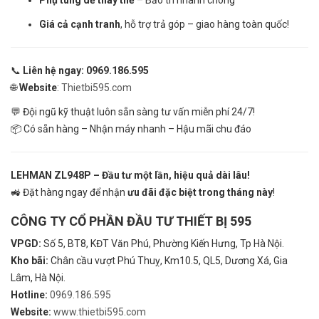
Phụ tùng dễ thay thế
– Bảo trì nhanh chóng
Giá cả cạnh tranh
, hỗ trợ trả góp – giao hàng toàn quốc!
📞
Liên hệ ngay: 0969.186.595
🌐
Website
:
Thietbi595.com
💬 Đội ngũ kỹ thuật luôn sẵn sàng tư vấn miễn phí 24/7!
📦 Có sẵn hàng – Nhận máy nhanh – Hậu mãi chu đáo
LEHMAN ZL948P – Đầu tư một lần, hiệu quả dài lâu!
🚜 Đặt hàng ngay để nhận
ưu đãi đặc biệt trong tháng này
!
CÔNG TY CỔ PHẦN ĐẦU TƯ THIẾT BỊ 595
VPGD:
Số 5, BT8, KĐT Văn Phú, Phường Kiến Hưng, Tp Hà Nội.
Kho bãi:
Chân cầu vượt Phú Thuỵ, Km10.5, QL5, Dương Xá, Gia
Lâm, Hà Nội.
Hotline:
0969.186.595
Website:
www.thietbi595.com