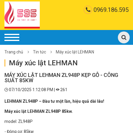
0969.186.595
Trang chủ
Tin tức
Máy xúc lật LEHMAN
Máy xúc lật LEHMAN
MÁY XÚC LẬT LEHMAN ZL948P KẸP GỖ - CÔNG
SUẤT 85KW
07/10/2025 1:12:08 PM |
261
LEHMAN ZL948P – Đầu tư một lần, hiệu quả dài lâu!
Máy xúc lật LEHMAN ZL948P 85kw.
model: ZL948P
- Động cơ: 85kw