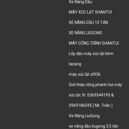
Xe Nâng Dầu
MÁY XÚC LẬT SHANTUI
XE NÂNG DẦU 10 TẤN
XE NÂNG LIUGONG
MÁY CÔNG TRÌNH SHANTUI
Lốp đặc máy xúc lật kèm
lazang
máy xúc lật zl936
Giới thiệu tổng phanh hơi máy
xúc lật. lh: 0369544193 &
0969186595 ( Mr. Triển )
Xe Nâng LiuGong
xe nâng dầu liugong 3,5 tấn